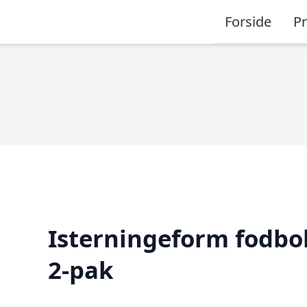
Forside
P
Isterningeform fodbo
2-pak