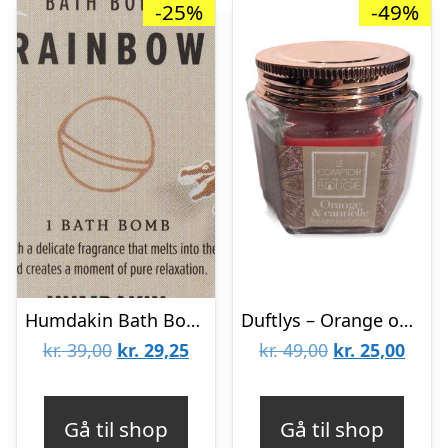
-25%
-49%
Humdakin Bath Bomb Mini, Rabarber, 60g.
Duftlys – Orange og Kanel
Den
Den
Den
Den
kr.
39,00
kr.
29,25
kr.
49,00
kr.
25,00
oprindelige
aktuelle
oprindelige
aktue
pris
pris
pris
pris
Gå til shop
Gå til shop
var:
er:
var:
er: